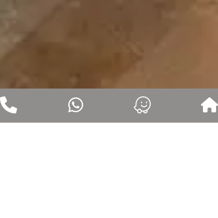
דברת, בית פרטי
פנים וחוץ: טיח מינרלי טבעי
צילום: Samantha Kretzmar
אדריכלות: נועה אבן