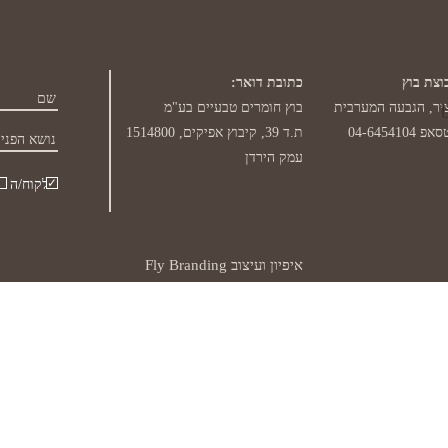
ם!
 בחרתם בשורת החיפוש אשר מופיעה בעמוד החנות הראשי
וצת בוץ
כתובת דואר:
יר, הגבעה המערבית
בוץ חומרים טבעיים בע"מ
פ 04-6454104
ת.ד 39, קיבוץ אפיקים, 1514800
עמק הירדן
לקוח/ה
איפיון ועיצוב Fly Branding