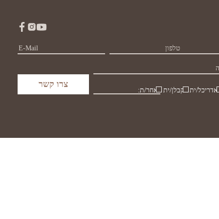
אדריכל/ית
קבלן/ית
אחר/ת: