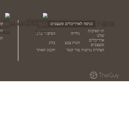
לקוחות יקרי
לביצוע הזמנה של גוון מתוך המניפה המלאה, יש לרשום את שם הגוון אותו
04-6454104
|
כניסה לאדריכלים ומעצבים
קב
תו האיכות
קצ
גלריה
הסיפור שלנו
שלנו
ווטסא
אדריכלים
חנות צבע
בלוג
ומעצבים
הצהרת נגישות
צור קשר
תקנון האתר