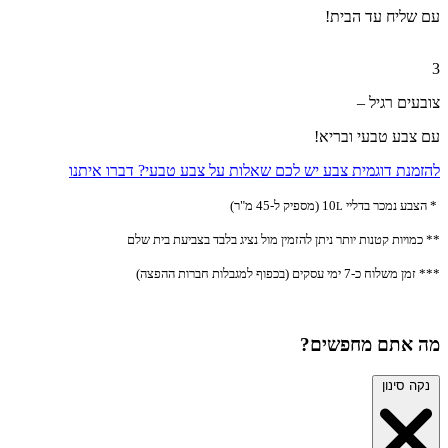
עם שליח עד הבית!
3
צובעים רגיל –
עם צבע טבעי ובריא!
להזמנת דוגמית צבע
יש לכם שאלות על צבע טבעי? דברו איתנו
* הצבע נמכר בדליי 10
(מספיק ל-45 מ"ר)
L
** כמויות קטנות יותר ניתן
להזמין מול נציג בלבד בצביעת בית שלם
*** זמן משלוח כ-7 ימי עסקים (בכפוף למגבלות חברות ההפצה)
מה אתם מחפשים?
נקה סינון